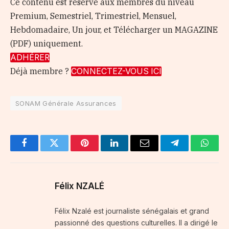
Ce contenu est réservé aux membres du niveau
Premium, Semestriel, Trimestriel, Mensuel,
Hebdomadaire, Un jour, et Télécharger un MAGAZINE
(PDF) uniquement.
ADHÉRER
Déjà membre ?
CONNECTEZ-VOUS ICI
SONAM Générale Assurances
Facebook
Twitter
Pinterest
LinkedIn
Email
Telegram
Whats
Félix NZALÉ
Félix Nzalé est journaliste sénégalais et grand
passionné des questions culturelles. Il a dirigé le