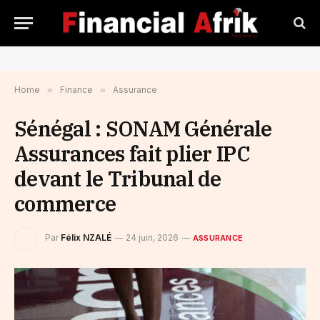
Home
»
Finance
»
Assurance
Sénégal : SONAM Générale
Assurances fait plier IPC
devant le Tribunal de
commerce
Par
Félix NZALÉ
24 juin, 2026
ASSURANCE