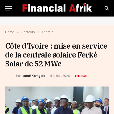
Home
»
Secteurs
»
Energie
Côte d’Ivoire : mise en service
de la centrale solaire Ferké
Solar de 52 MWc
Par
Issouf Kamgate
5 juillet, 2026
ENERGIE