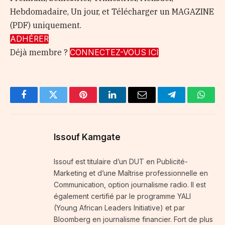
Hebdomadaire, Un jour, et Télécharger un MAGAZINE
(PDF) uniquement.
ADHÉRER
Déjà membre ?
CONNECTEZ-VOUS ICI
Facebook
Twitter
Pinterest
LinkedIn
Email
Telegram
Whats
Issouf Kamgate
Issouf est titulaire d’un DUT en Publicité-
Marketing et d’une Maîtrise professionnelle en
Communication, option journalisme radio. Il est
également certifié par le programme YALI
(Young African Leaders Initiative) et par
Bloomberg en journalisme financier. Fort de plus