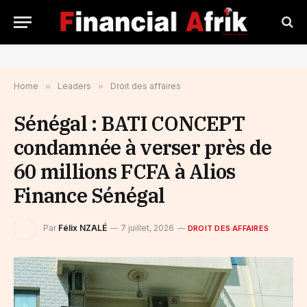
Home
»
Leaders
»
Droit des affaires
Sénégal : BATI CONCEPT
condamnée à verser près de
60 millions FCFA à Alios
Finance Sénégal
Par
Félix NZALÉ
7 juillet, 2026
DROIT DES AFFAIRES