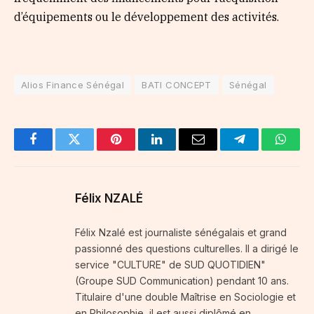
d’équipements ou le développement des activités.
Alios Finance Sénégal
BATI CONCEPT
Sénégal
Facebook
Twitter
Pinterest
LinkedIn
Email
Telegram
Whats
Félix NZALÉ
Félix Nzalé est journaliste sénégalais et grand
passionné des questions culturelles. Il a dirigé le
service "CULTURE" de SUD QUOTIDIEN"
(Groupe SUD Communication) pendant 10 ans.
Titulaire d'une double Maîtrise en Sociologie et
en Philosophie, il est aussi diplômé en