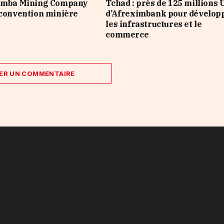
Nimba Mining Company
Tchad : près de 125 millions
 convention minière
d’Afreximbank pour dévelop
les infrastructures et le
commerce
ER UN COMMENTAIRE