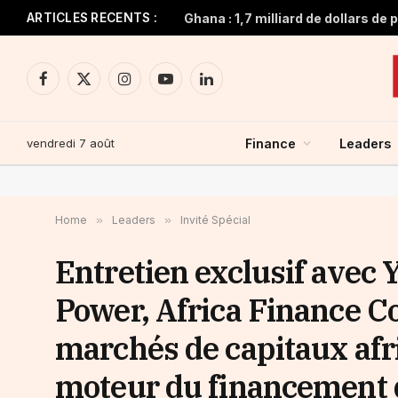
ARTICLES RECENTS :
Facebook
X
Instagram
YouTube
LinkedIn
(Twitter)
vendredi 7 août
Finance
Leaders
Home
»
Leaders
»
Invité Spécial
Entretien exclusif avec 
Power, Africa Finance Co
marchés de capitaux afr
moteur du financement d