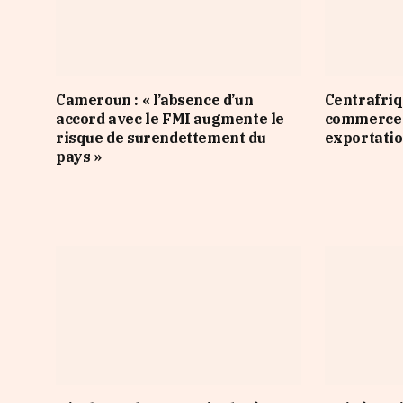
Cameroun : « l’absence d’un
Centrafriqu
accord avec le FMI augmente le
commerce d
risque de surendettement du
exportatio
pays »