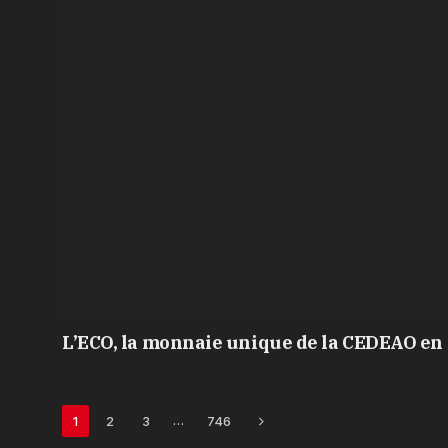
L’ECO, la monnaie unique de la CEDEAO en 
Next
…
1
2
3
746