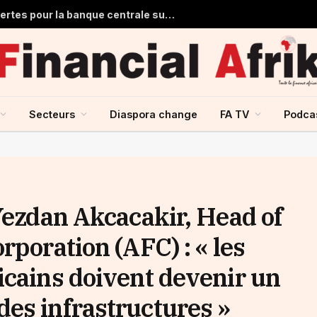
Ghana : 1,7 milliard de dollars de pertes pour la banque centrale sur ses achats d’or en 2025
Secteurs
Diaspora change
FA TV
Podca
Yezdan Akcacakir, Head of
rporation (AFC) : « les
icains doivent devenir un
es infrastructures »