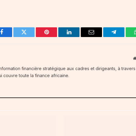
Facebook
Twitter
Pinterest
LinkedIn
Email
Telegram
information financière stratégique aux cadres et dirigeants, à traver
i couvre toute la finance africaine.