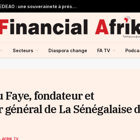
Guinée et monnaie unique de la CEDEAO : une souveraineté à préserver, une intégration à repenser
Secteurs
Diaspora change
FA TV
Podca
Faye, fondateur et
r général de La Sénégalaise 
L AFRIK TV