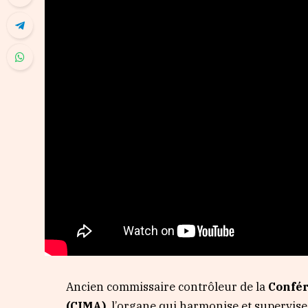
Ancien commissaire contrôleur de la
Confér
(CIMA)
, l’organe qui harmonise et supervis