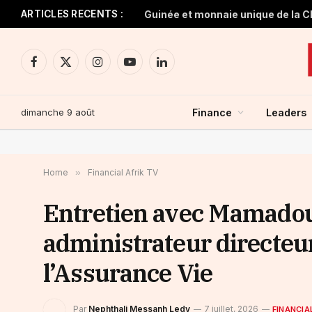
ARTICLES RECENTS :
Facebook
X
Instagram
YouTube
LinkedIn
(Twitter)
dimanche 9 août
Finance
Leaders
Home
»
Financial Afrik TV
Entretien avec Mamadou 
administrateur directeu
l’Assurance Vie
Par
Nephthali Messanh Ledy
7 juillet, 2026
FINANCIA