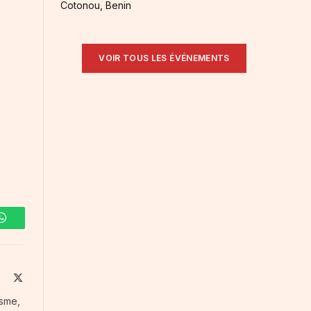
Cotonou, Benin
VOIR TOUS LES ÉVÉNEMENTS
WhatsApp
ite
Facebook
X
(Twitter)
isme,