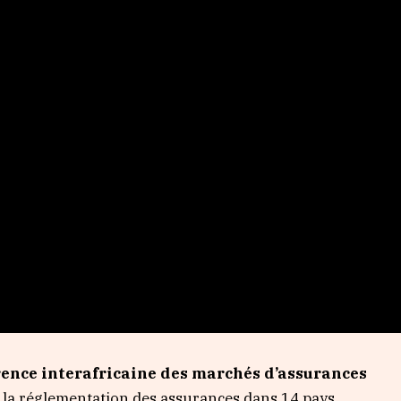
ence interafricaine des marchés d’assurances
e la réglementation des assurances dans 14 pays