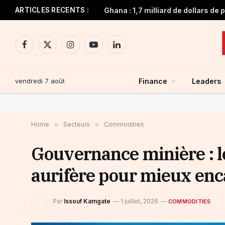
ARTICLES RECENTS :
Facebook
X
Instagram
YouTube
LinkedIn
(Twitter)
vendredi 7 août
Finance
Leaders
Home
»
Secteurs
»
Commodities
Gouvernance minière : l
aurifère pour mieux enc
Par
Issouf Kamgate
1 juillet, 2026
COMMODITIES