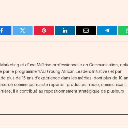
Facebook
Twitter
Pinterest
LinkedIn
Email
Telegram
té-Marketing et d’une Maîtrise professionnelle en Communication, opt
fié par le programme YALI (Young African Leaders Initiative) et par
t de plus de 15 ans d’expérience dans les médias, dont plus de 10 a
 exercé comme journaliste reporter, producteur radio, communicant,
carrière, il a contribué au repositionnement stratégique de plusieurs