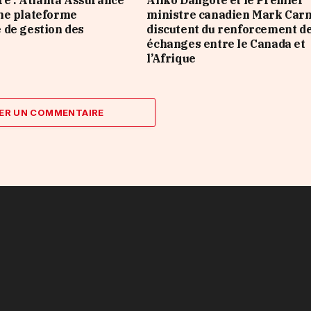
ire : Atlanta Assurance
Aliko Dangote et le Premier
ne plateforme
ministre canadien Mark Car
de gestion des
discutent du renforcement d
échanges entre le Canada et
l’Afrique
ER UN COMMENTAIRE