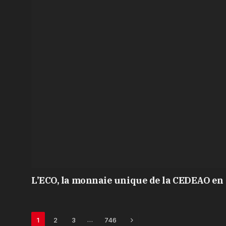
L’ECO, la monnaie unique de la CEDEAO en 
Next
…
1
2
3
746