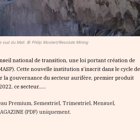
e sud du Mali. © Philip Mostert/Resolute Mining
nseil national de transition, une loi portant création de
ASP). Cette nouvelle institution s’inscrit dans le cycle d
 la gouvernance du secteur aurifère, premier produit
022, ce secteur…...
au Premium, Semestriel, Trimestriel, Mensuel,
 MAGAZINE (PDF) uniquement.