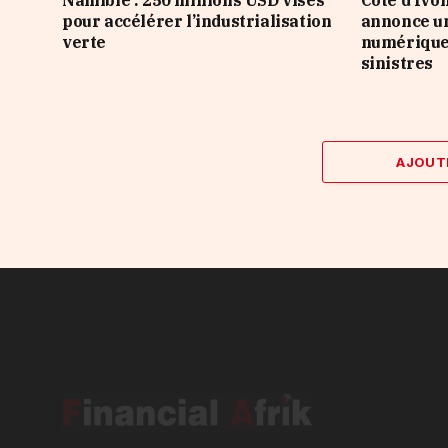
Namibie : 250 millions USD visés
Côte d’Ivo
pour accélérer l’industrialisation
annonce u
verte
numérique 
sinistres
AJOUT