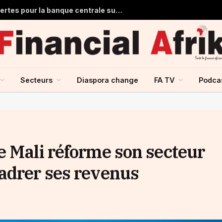
Ghana : 1,7 milliard de dollars de pertes pour la banque centrale sur ses achats d’or en 2025
Secteurs
Diaspora change
FA TV
Podca
e Mali réforme son secteur
adrer ses revenus