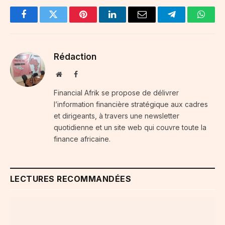
Facebook
Twitter
Pinterest
LinkedIn
Email
Telegram
Whats
Rédaction
Website
Facebook
Financial Afrik se propose de délivrer
l’information financière stratégique aux cadres
et dirigeants, à travers une newsletter
quotidienne et un site web qui couvre toute la
finance africaine.
LECTURES RECOMMANDÉES