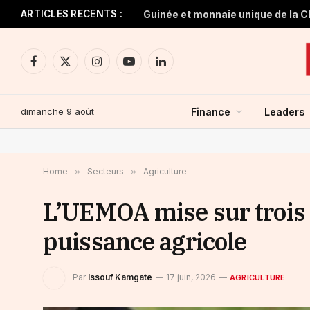
ARTICLES RECENTS :
Facebook
X
Instagram
YouTube
LinkedIn
(Twitter)
dimanche 9 août
Finance
Leaders
Home
»
Secteurs
»
Agriculture
L’UEMOA mise sur trois f
puissance agricole
Par
Issouf Kamgate
17 juin, 2026
AGRICULTURE