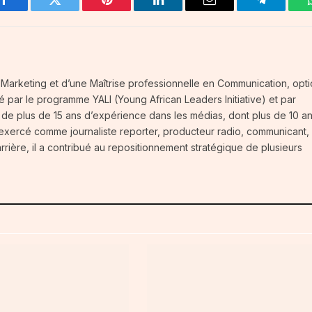
Facebook
Twitter
Pinterest
LinkedIn
Email
Telegram
té-Marketing et d’une Maîtrise professionnelle en Communication, opt
fié par le programme YALI (Young African Leaders Initiative) et par
t de plus de 15 ans d’expérience dans les médias, dont plus de 10 a
 exercé comme journaliste reporter, producteur radio, communicant,
carrière, il a contribué au repositionnement stratégique de plusieurs