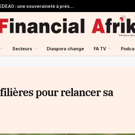
Guinée et monnaie unique de la CEDEAO : une souveraineté à préserver, une intégration à repenser
Secteurs
Diaspora change
FA TV
Podca
ilières pour relancer sa