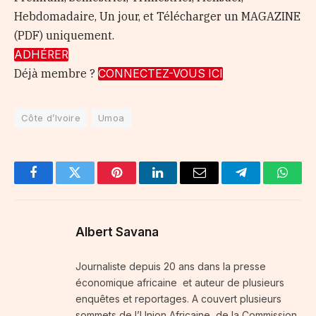
Hebdomadaire, Un jour, et Télécharger un MAGAZINE
(PDF) uniquement.
ADHÉRER
Déjà membre ?
CONNECTEZ-VOUS ICI
Côte d’Ivoire
Umoa
Facebook
Twitter
Pinterest
LinkedIn
Email
Telegram
Whats
Albert Savana
Journaliste depuis 20 ans dans la presse
économique africaine et auteur de plusieurs
enquêtes et reportages. A couvert plusieurs
sommets de l’Union Africaine, de la Commission