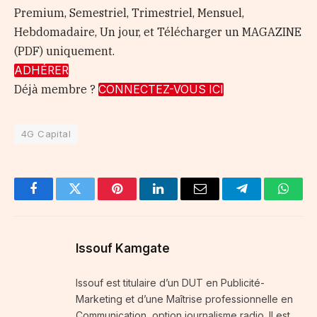
Premium, Semestriel, Trimestriel, Mensuel,
Hebdomadaire, Un jour, et Télécharger un MAGAZINE
(PDF) uniquement.
ADHÉRER
Déjà membre ?
CONNECTEZ-VOUS ICI
4G Capital
Facebook
Twitter
Pinterest
LinkedIn
Email
Telegram
Whats
Issouf Kamgate
Issouf est titulaire d’un DUT en Publicité-
Marketing et d’une Maîtrise professionnelle en
Communication, option journalisme radio. Il est