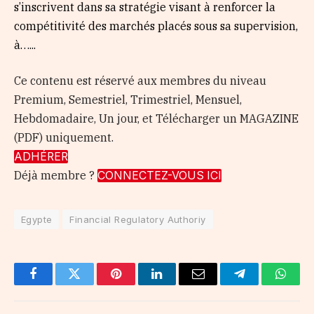
s’inscrivent dans sa stratégie visant à renforcer la
compétitivité des marchés placés sous sa supervision,
à…...
Ce contenu est réservé aux membres du niveau
Premium, Semestriel, Trimestriel, Mensuel,
Hebdomadaire, Un jour, et Télécharger un MAGAZINE
(PDF) uniquement.
ADHÉRER
Déjà membre ?
CONNECTEZ-VOUS ICI
Egypte
Financial Regulatory Authoriy
Facebook
Twitter
Pinterest
LinkedIn
Email
Telegram
Whats