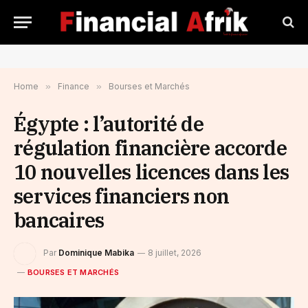
Home
»
Finance
»
Bourses et Marchés
Égypte : l’autorité de
régulation financière accorde
10 nouvelles licences dans les
services financiers non
bancaires
Par
Dominique Mabika
8 juillet, 2026
BOURSES ET MARCHÉS