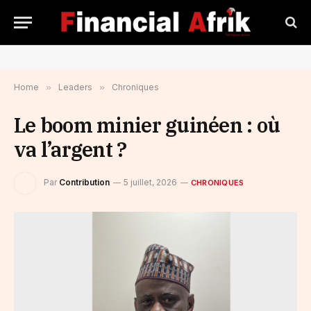
Home
»
Leaders
»
Chroniques
Le boom minier guinéen : où
va l’argent ?
Par
Contribution
5 juillet, 2026
CHRONIQUES