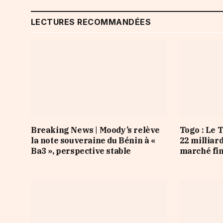
LECTURES RECOMMANDÉES
Breaking News | Moody’s relève
Togo : Le 
la note souveraine du Bénin à «
22 milliar
Ba3 », perspective stable
marché fi