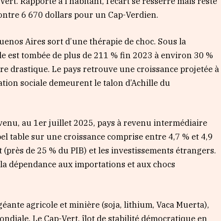
ert. Rapporté à l’habitant, l’écart se resserre mais reste
ontre 6 670 dollars pour un Cap-Verdien.
e Buenos Aires sort d’une thérapie de choc. Sous la
elle est tombée de plus de 211 % fin 2023 à environ 30 %
re drastique. Le pays retrouve une croissance projetée à
ation sociale demeurent le talon d’Achille du
evenu, au 1er juillet 2025, pays à revenu intermédiaire
el table sur une croissance comprise entre 4,7 % et 4,9
 (près de 25 % du PIB) et les investissements étrangers.
 la dépendance aux importations et aux chocs
éante agricole et minière (soja, lithium, Vaca Muerta),
ndiale. Le Cap-Vert, îlot de stabilité démocratique en