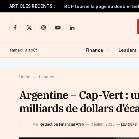
ARTICLES RECENTS :
BCP tourne la page du dossier be
Facebook
X
Instagram
YouTube
LinkedIn
(Twitter)
samedi 8 août
Finance
Leaders
Home
»
Leaders
Argentine – Cap-Vert : u
milliards de dollars d’éc
Par
Rédaction Financial Afrik
3 juillet, 2026
LEADERS