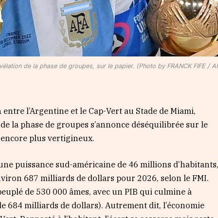
 révélation de la phase de groupes, sur le papier. (Photo by FRANCK FIFE / A
entre l’Argentine et le Cap-Vert au Stade de Miami,
on de la phase de groupes s’annonce déséquilibrée sur le
t encore plus vertigineux.
 une puissance sud-américaine de 46 millions d’habitants
nviron 687 milliards de dollars pour 2026, selon le FMI.
s peuplé de 530 000 âmes, avec un PIB qui culmine à
de 684 milliards de dollars). Autrement dit, l’économie