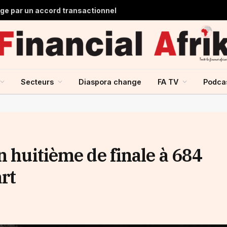
lge par un accord transactionnel
Secteurs
Diaspora change
FA TV
Podca
n huitième de finale à 684
art