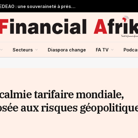
Guinée et monnaie unique de la CEDEAO : une souveraineté à préserver, une intégration à repenser
Secteurs
Diaspora change
FA TV
Podca
calmie tarifaire mondiale,
osée aux risques géopolitiqu