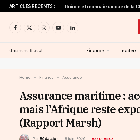
ARTICLES RECENTS :
Facebook
X
Instagram
YouTube
LinkedIn
(Twitter)
dimanche 9 août
Finance
Leaders
Home
»
Finance
»
Assurance
Assurance maritime : ac
mais l’Afrique reste exp
(Rapport Marsh)
Par
Rédaction
8 juin, 2026
ASSURANCE