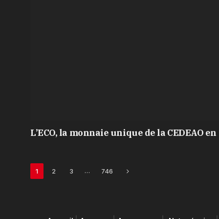
L’ECO, la monnaie unique de la CEDEAO en 
Next
…
1
2
3
746