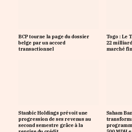
BCP tourne la page du dossier
Togo : Le 
belge par un accord
22 milliar
transactionnel
marché fi
Stanbic Holdings prévoit une
Saham Ban
progression de ses revenus au
transforma
second semestre grâce à la
programme
reprise du crédit
500 MDH e