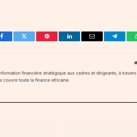
Facebook
Twitter
Pinterest
LinkedIn
Email
Telegram
information financière stratégique aux cadres et dirigeants, à traver
i couvre toute la finance africaine.