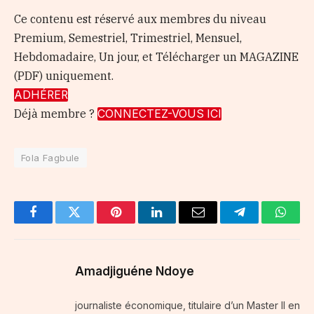
Ce contenu est réservé aux membres du niveau
Premium, Semestriel, Trimestriel, Mensuel,
Hebdomadaire, Un jour, et Télécharger un MAGAZINE
(PDF) uniquement.
ADHÉRER
Déjà membre ?
CONNECTEZ-VOUS ICI
Fola Fagbule
Facebook
Twitter
Pinterest
LinkedIn
Email
Telegram
Whats
Amadjiguéne Ndoye
journaliste économique, titulaire d’un Master II en