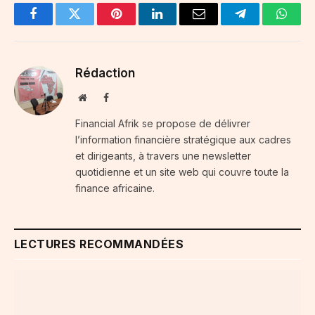
Facebook
Twitter
Pinterest
LinkedIn
Email
Telegram
Whats
Rédaction
Website
Facebook
Financial Afrik se propose de délivrer
l’information financière stratégique aux cadres
et dirigeants, à travers une newsletter
quotidienne et un site web qui couvre toute la
finance africaine.
LECTURES RECOMMANDÉES