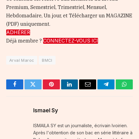
Premium, Semestriel, Trimestriel, Mensuel,
Hebdomadaire, Un jour, et Télécharger un MAGAZINE
(PDF) uniquement.
ADHÉRER
Déjà membre ?
CONNECTEZ-VOUS ICI
Arval Maroc
BMCI
Facebook
Twitter
Pinterest
LinkedIn
Email
Telegram
Whats
Ismael Sy
ISMAILA SY est un journaliste, écrivain Ivoirien.
Après l'obtention de son bac en série littéraire à