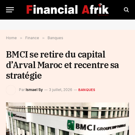
Home
»
Finance
»
Banques
BMCI se retire du capital
d’Arval Maroc et recentre sa
stratégie
Par
Ismael Sy
3 juillet, 2026
BANQUES