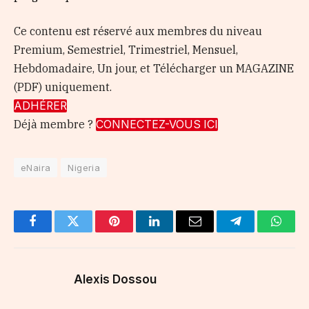
Ce contenu est réservé aux membres du niveau
Premium, Semestriel, Trimestriel, Mensuel,
Hebdomadaire, Un jour, et Télécharger un MAGAZINE
(PDF) uniquement.
ADHÉRER
Déjà membre ?
CONNECTEZ-VOUS ICI
eNaira
Nigeria
Facebook
Twitter
Pinterest
LinkedIn
Email
Telegram
Whats
Alexis Dossou