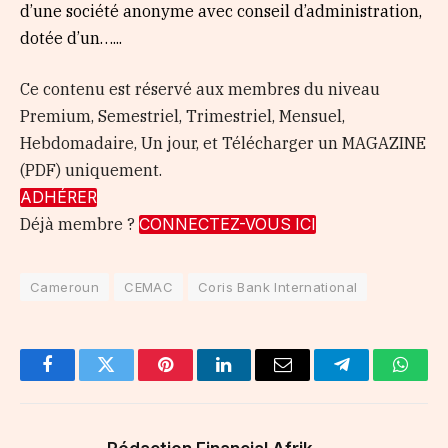
d’une société anonyme avec conseil d’administration,
dotée d’un…...
Ce contenu est réservé aux membres du niveau
Premium, Semestriel, Trimestriel, Mensuel,
Hebdomadaire, Un jour, et Télécharger un MAGAZINE
(PDF) uniquement.
ADHÉRER
Déjà membre ?
CONNECTEZ-VOUS ICI
Cameroun
CEMAC
Coris Bank International
Facebook
Twitter
Pinterest
LinkedIn
Email
Telegram
Whats