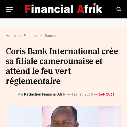
Home
»
Finance
»
Banques
​Coris Bank International crée
sa filiale camerounaise et
attend le feu vert
réglementaire
Par
Rédaction Financial Afrik
4 juillet, 2026
BANQUES