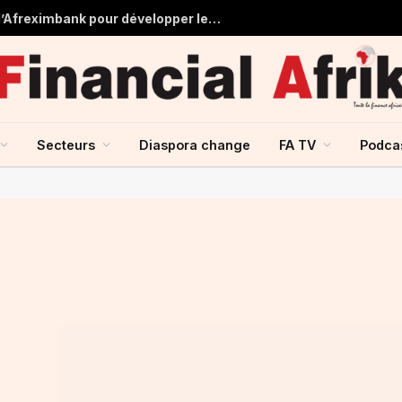
Tchad : près de 125 millions USD d’Afreximbank pour développer les infrastructures et le commerce
Secteurs
Diaspora change
FA TV
Podca