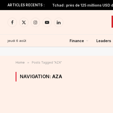
ARTICLES RECENTS :
Facebook
X
Instagram
YouTube
LinkedIn
(Twitter)
jeudi 6 août
Finance
Leaders
Home
»
Posts Tagged "AZA"
NAVIGATION:
AZA