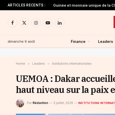
ARTICLES RECENTS :
Facebook
X
Instagram
YouTube
LinkedIn
(Twitter)
dimanche 9 août
Finance
Leaders
Home
»
Leaders
»
Institutions internationales
UEMOA : Dakar accueille
haut niveau sur la paix e
Par
Rédaction
3 juillet, 2026
INSTITUTIONS INTERNA