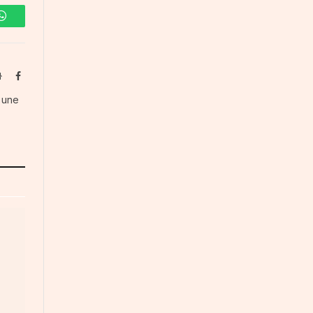
WhatsApp
Website
Facebook
s une