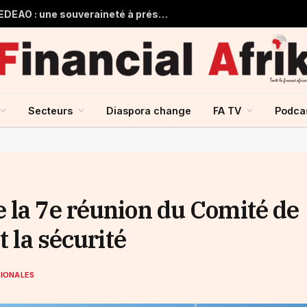
Guinée et monnaie unique de la CEDEAO : une souveraineté à préserver, une intégration à repenser
Secteurs
Diaspora change
FA TV
Podca
 la 7e réunion du Comité de
t la sécurité
TIONALES