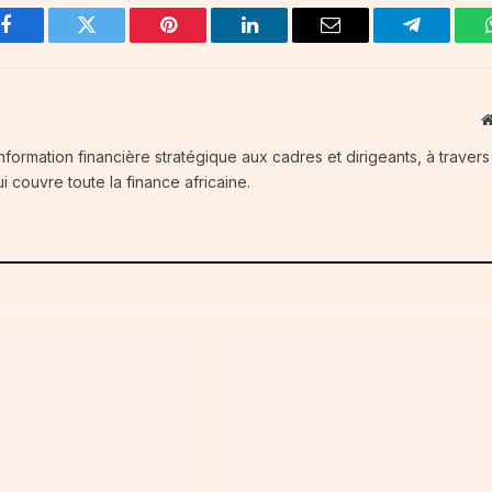
Facebook
Twitter
Pinterest
LinkedIn
Email
Telegram
information financière stratégique aux cadres et dirigeants, à traver
i couvre toute la finance africaine.