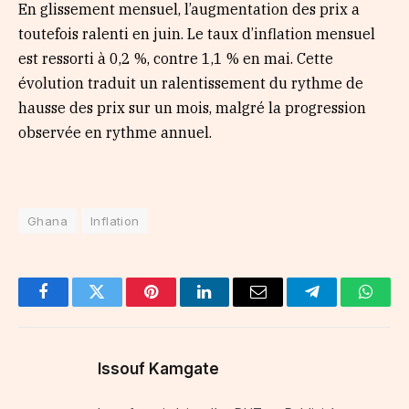
En glissement mensuel, l’augmentation des prix a
toutefois ralenti en juin. Le taux d’inflation mensuel
est ressorti à 0,2 %, contre 1,1 % en mai. Cette
évolution traduit un ralentissement du rythme de
hausse des prix sur un mois, malgré la progression
observée en rythme annuel.
Ghana
Inflation
Facebook
Twitter
Pinterest
LinkedIn
Email
Telegram
Whats
Issouf Kamgate