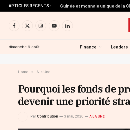
ARTICLES RECENTS :
Facebook
X
Instagram
YouTube
LinkedIn
(Twitter)
dimanche 9 août
Finance
Leaders
Home
»
A la Une
Pourquoi les fonds de pr
devenir une priorité str
Par
Contribution
3 mai, 2026
A LA UNE