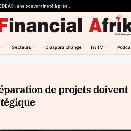
Guinée et monnaie unique de la CEDEAO : une souveraineté à préserver, une intégration à repenser
Secteurs
Diaspora change
FA TV
Podca
éparation de projets doivent
atégique