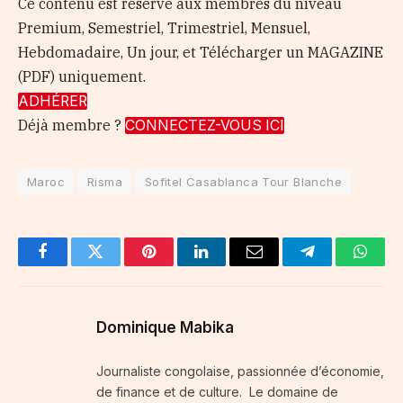
Ce contenu est réservé aux membres du niveau
Premium, Semestriel, Trimestriel, Mensuel,
Hebdomadaire, Un jour, et Télécharger un MAGAZINE
(PDF) uniquement.
ADHÉRER
Déjà membre ?
CONNECTEZ-VOUS ICI
Maroc
Risma
Sofitel Casablanca Tour Blanche
Facebook
Twitter
Pinterest
LinkedIn
Email
Telegram
Whats
Dominique Mabika
Journaliste congolaise, passionnée d’économie,
de finance et de culture. Le domaine de