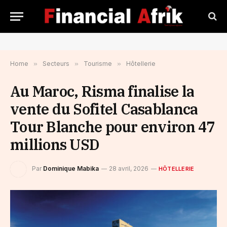
Home
»
Secteurs
»
Tourisme
»
Hôtellerie
Au Maroc, Risma finalise la
vente du Sofitel Casablanca
Tour Blanche pour environ 47
millions USD
Par
Dominique Mabika
28 avril, 2026
HÔTELLERIE