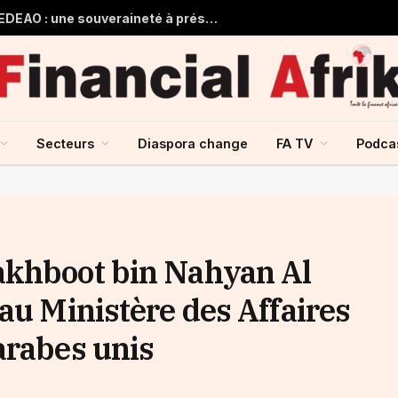
Guinée et monnaie unique de la CEDEAO : une souveraineté à préserver, une intégration à repenser
Secteurs
Diaspora change
FA TV
Podca
akhboot bin Nahyan Al
au Ministère des Affaires
arabes unis