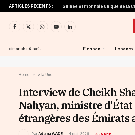
ARTICLES RECENTS :
Facebook
X
Instagram
YouTube
LinkedIn
(Twitter)
dimanche 9 août
Finance
Leaders
Home
»
A la Une
Interview de Cheikh Sh
Nahyan, ministre d’État 
étrangères des Émirats 
Par
Adama WADE
4 mai, 2026
A LA UNE