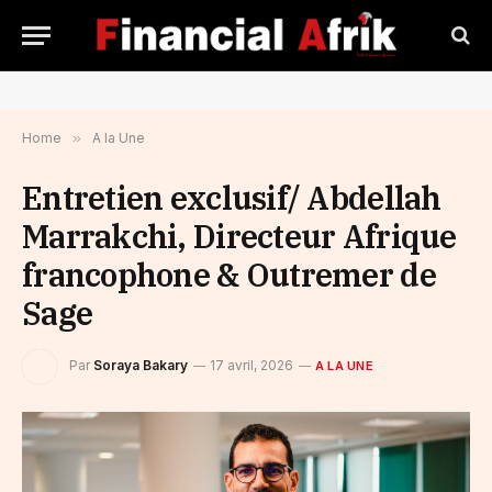
Home
»
A la Une
Entretien exclusif/ Abdellah
Marrakchi, Directeur Afrique
francophone & Outremer de
Sage
Par
Soraya Bakary
17 avril, 2026
A LA UNE