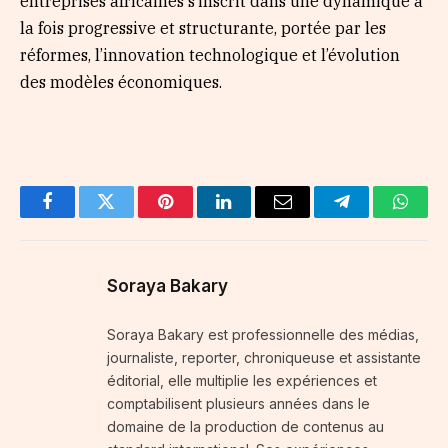
entreprises africaines s’inscrit dans une dynamique à
la fois progressive et structurante, portée par les
réformes, l’innovation technologique et l’évolution
des modèles économiques.
Facebook
Twitter
Pinterest
LinkedIn
Email
Telegram
Whats
Soraya Bakary
Soraya Bakary est professionnelle des médias,
journaliste, reporter, chroniqueuse et assistante
éditorial, elle multiplie les expériences et
comptabilisent plusieurs années dans le
domaine de la production de contenus au