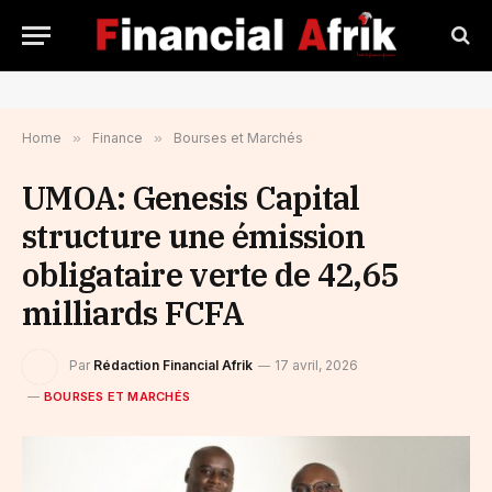
Home
»
Finance
»
Bourses et Marchés
UMOA: Genesis Capital
structure une émission
obligataire verte de 42,65
milliards FCFA
Par
Rédaction Financial Afrik
17 avril, 2026
BOURSES ET MARCHÉS