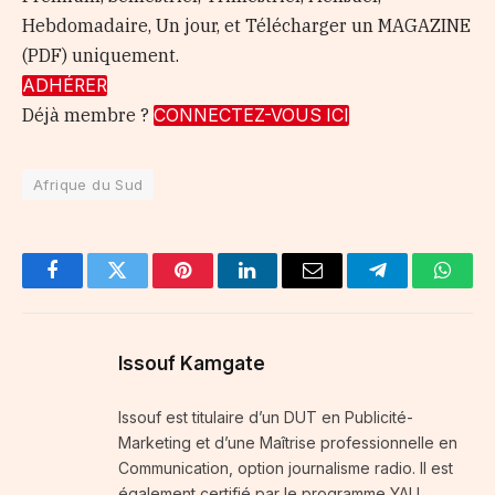
Hebdomadaire, Un jour, et Télécharger un MAGAZINE
(PDF) uniquement.
ADHÉRER
Déjà membre ?
CONNECTEZ-VOUS ICI
Afrique du Sud
Facebook
Twitter
Pinterest
LinkedIn
Email
Telegram
Whats
Issouf Kamgate
Issouf est titulaire d’un DUT en Publicité-
Marketing et d’une Maîtrise professionnelle en
Communication, option journalisme radio. Il est
également certifié par le programme YALI