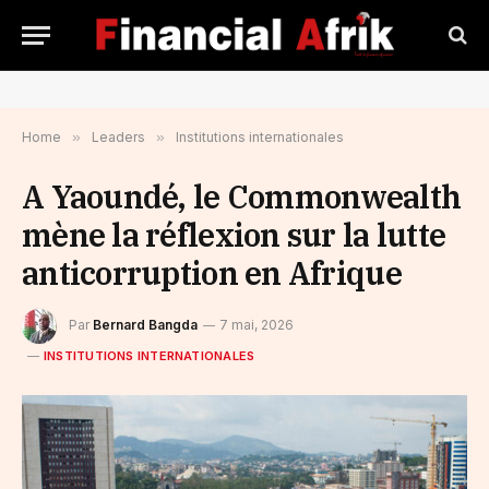
Home
»
Leaders
»
Institutions internationales
A Yaoundé, le Commonwealth
mène la réflexion sur la lutte
anticorruption en Afrique
Par
Bernard Bangda
7 mai, 2026
INSTITUTIONS INTERNATIONALES