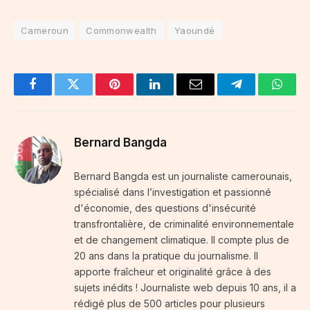
Cameroun
Commonwealth
Yaoundé
Facebook
Twitter
Pinterest
LinkedIn
Email
Telegram
Whats
Bernard Bangda
Bernard Bangda est un journaliste camerounais,
spécialisé dans l’investigation et passionné
d'économie, des questions d'insécurité
transfrontalière, de criminalité environnementale
et de changement climatique. Il compte plus de
20 ans dans la pratique du journalisme. Il
apporte fraîcheur et originalité grâce à des
sujets inédits ! Journaliste web depuis 10 ans, il a
rédigé plus de 500 articles pour plusieurs