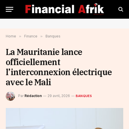
Home
»
Finance
»
Banques
La Mauritanie lance
officiellement
l’interconnexion électrique
avec le Mali
Par
Rédaction
29 avril, 2026
BANQUES