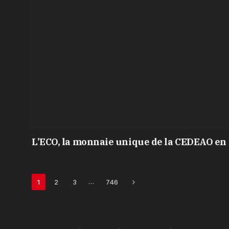
L’ECO, la monnaie unique de la CEDEAO en 
Next
…
1
2
3
746