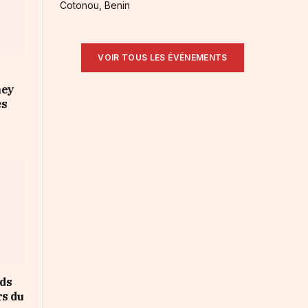
Cotonou, Benin
VOIR TOUS LES ÉVÉNEMENTS
ney
es
rds
rs du