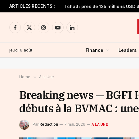
ARTICLES RECENTS :
Facebook
X
Instagram
YouTube
LinkedIn
(Twitter)
jeudi 6 août
Finance
Leaders
Home
»
A la Une
Breaking news — BGFI Ho
débuts à la BVMAC : une 
Par
Rédaction
7 mai, 2026
A LA UNE