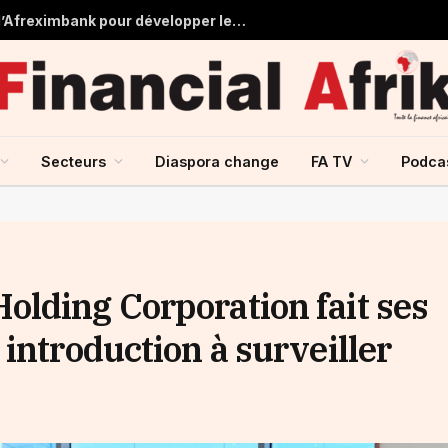
Tchad : près de 125 millions USD d’Afreximbank pour développer les infrastructures et le commerce
Secteurs
Diaspora change
FA TV
Podca
lding Corporation fait ses
introduction à surveiller