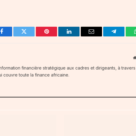
Facebook
Twitter
Pinterest
LinkedIn
Email
Telegram
information financière stratégique aux cadres et dirigeants, à traver
i couvre toute la finance africaine.