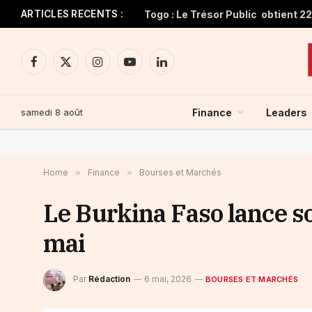
ARTICLES RECENTS :
Facebook
X
Instagram
YouTube
LinkedIn
(Twitter)
samedi 8 août
Finance
Leaders
Home
»
Finance
»
Bourses et Marchés
Le Burkina Faso lance 
mai
Par
Rédaction
6 mai, 2026
BOURSES ET MARCHÉS