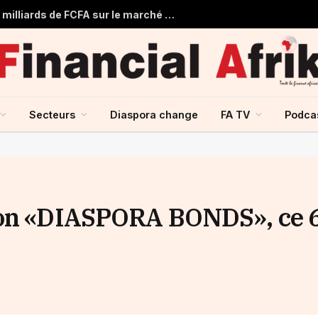
Togo : Le Trésor Public obtient 22 milliards de FCFA sur le marché financier de l’UMOA
Secteurs
Diaspora change
FA TV
Podca
son «DIASPORA BONDS», ce 