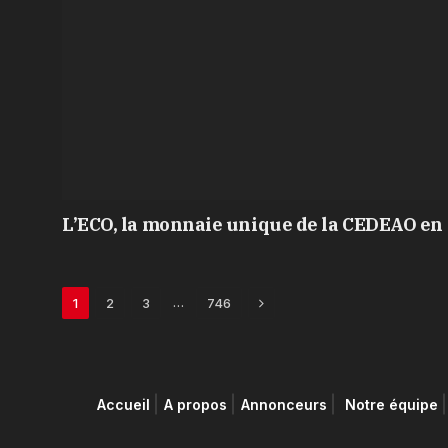
L’ECO, la monnaie unique de la CEDEAO en 
Next
…
1
2
3
746
Accueil
A propos
Annonceurs
Notre équipe