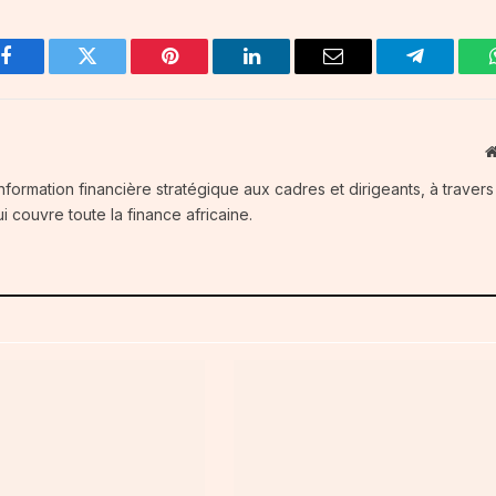
Facebook
Twitter
Pinterest
LinkedIn
Email
Telegram
information financière stratégique aux cadres et dirigeants, à traver
i couvre toute la finance africaine.