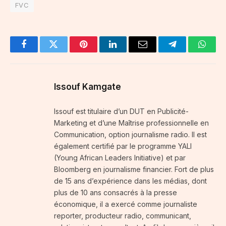
FVC
Facebook
Twitter
Pinterest
LinkedIn
Email
Telegram
Whats
Issouf Kamgate
Issouf est titulaire d’un DUT en Publicité-
Marketing et d’une Maîtrise professionnelle en
Communication, option journalisme radio. Il est
également certifié par le programme YALI
(Young African Leaders Initiative) et par
Bloomberg en journalisme financier. Fort de plus
de 15 ans d’expérience dans les médias, dont
plus de 10 ans consacrés à la presse
économique, il a exercé comme journaliste
reporter, producteur radio, communicant,