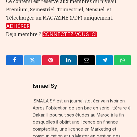
Ce contenu est réservé aux membres du niveau
Premium, Semestriel, Trimestriel, Mensuel, et
Télécharger un MAGAZINE (PDF) uniquement.
ADHÉRER
Déjà membre ?
CONNECTEZ-VOUS ICI
Facebook
Twitter
Pinterest
LinkedIn
Email
Telegram
Whats
Ismael Sy
ISMAILA SY est un journaliste, écrivain Ivoirien.
Après l'obtention de son bac en série littéraire à
Dakar. Il poursuit ses études au Maroc à la fin
desquelles il obtint une licence en finance
comptabilité, une licence en Marketing et
communication et un Master en gestion des