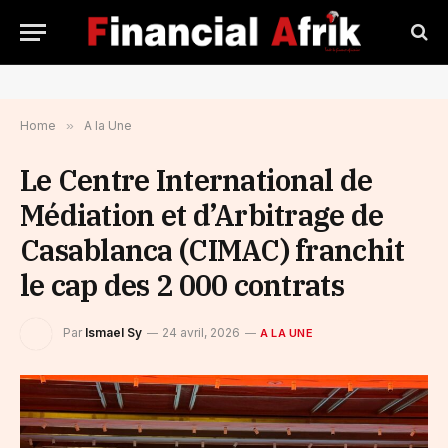
Home
»
A la Une
Le Centre International de
Médiation et d’Arbitrage de
Casablanca (CIMAC) franchit
le cap des 2 000 contrats
Par
Ismael Sy
24 avril, 2026
A LA UNE