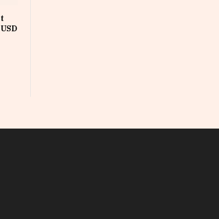
t
s USD