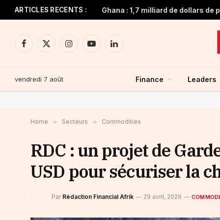
ARTICLES RECENTS :
Facebook
X
Instagram
YouTube
LinkedIn
(Twitter)
vendredi 7 août
Finance
Leaders
Home
»
Secteurs
»
Commodities
RDC : un projet de Garde
USD pour sécuriser la ch
Par
Rédaction Financial Afrik
29 avril, 2026
COMMODI