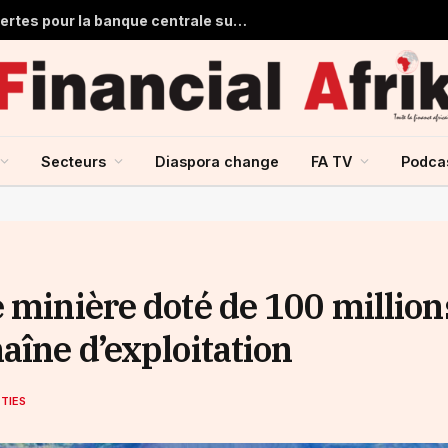
Ghana : 1,7 milliard de dollars de pertes pour la banque centrale sur ses achats d’or en 2025
Secteurs
Diaspora change
FA TV
Podca
 minière doté de 100 million
aîne d’exploitation
TIES