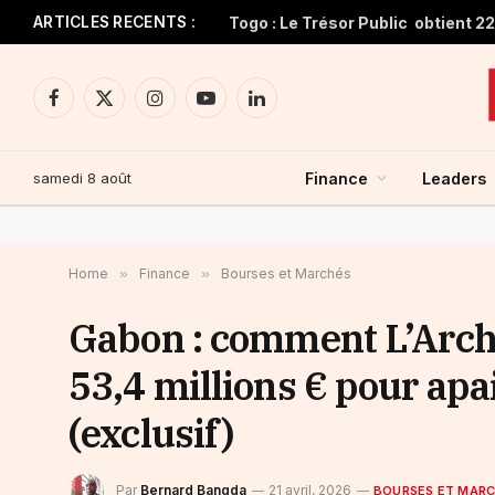
ARTICLES RECENTS :
Facebook
X
Instagram
YouTube
LinkedIn
(Twitter)
samedi 8 août
Finance
Leaders
Home
»
Finance
»
Bourses et Marchés
Gabon : comment L’Archer
53,4 millions € pour apa
(exclusif)
Par
Bernard Bangda
21 avril, 2026
BOURSES ET MAR