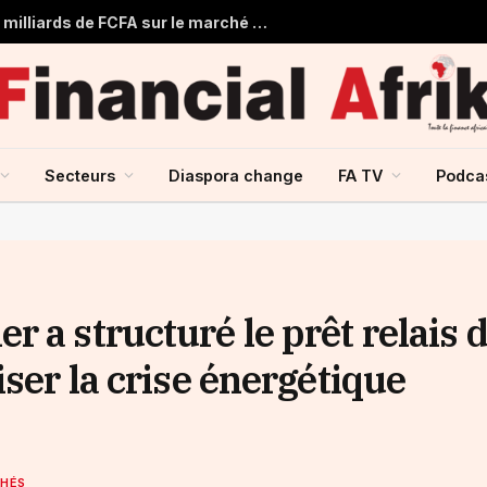
Togo : Le Trésor Public obtient 22 milliards de FCFA sur le marché financier de l’UMOA
Secteurs
Diaspora change
FA TV
Podca
 a structuré le prêt relais 
iser la crise énergétique
CHÉS