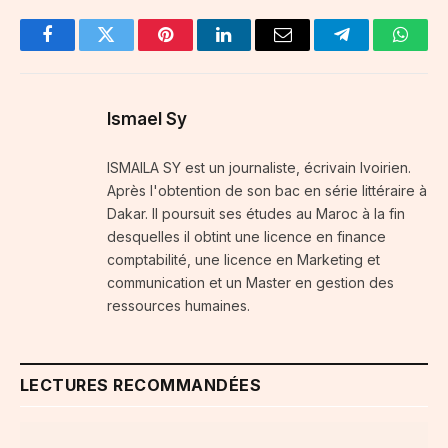
Facebook
Twitter
Pinterest
LinkedIn
Email
Telegram
Whats
Ismael Sy
ISMAILA SY est un journaliste, écrivain Ivoirien.
Après l'obtention de son bac en série littéraire à
Dakar. Il poursuit ses études au Maroc à la fin
desquelles il obtint une licence en finance
comptabilité, une licence en Marketing et
communication et un Master en gestion des
ressources humaines.
LECTURES RECOMMANDÉES