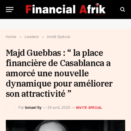
Home
»
Leaders
»
Invité Spécial
Majd Guebbas : “ la place
financière de Casablanca a
amorcé une nouvelle
dynamique pour améliorer
son attractivité ”
Par
Ismael Sy
26 avril, 2026
INVITÉ SPÉCIAL