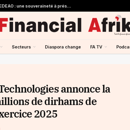
Guinée et monnaie unique de la CEDEAO : une souveraineté à préserver, une intégration à repenser
Secteurs
Diaspora change
FA TV
Podca
 Technologies annonce la
illions de dirhams de
exercice 2025
M