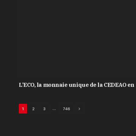
L’ECO, la monnaie unique de la CEDEAO en 
Next
…
1
2
3
746