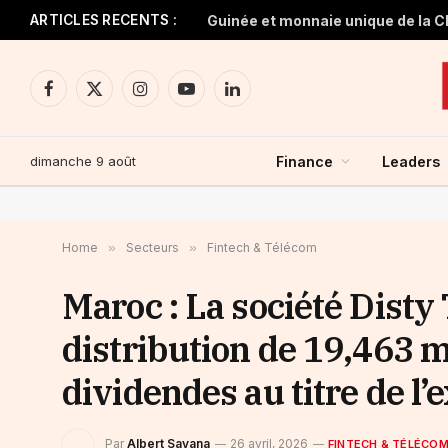
ARTICLES RECENTS :
Facebook
X
Instagram
YouTube
LinkedIn
(Twitter)
dimanche 9 août
Finance
Leaders
Home
»
Secteurs
»
Fintech & Télécom
Maroc : La société Disty
distribution de 19,463 m
dividendes au titre de l’
Par
Albert Savana
26 avril, 2026
FINTECH & TÉLÉCO