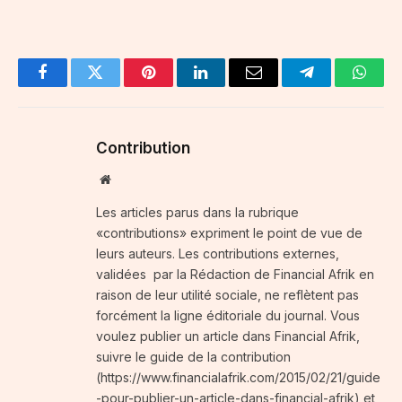
Facebook
Twitter
Pinterest
LinkedIn
Email
Telegram
Whats
Contribution
Website
Les articles parus dans la rubrique
«contributions» expriment le point de vue de
leurs auteurs. Les contributions externes,
validées par la Rédaction de Financial Afrik en
raison de leur utilité sociale, ne reflètent pas
forcément la ligne éditoriale du journal. Vous
voulez publier un article dans Financial Afrik,
suivre le guide de la contribution
(https://www.financialafrik.com/2015/02/21/guide
-pour-publier-un-article-dans-financial-afrik) et