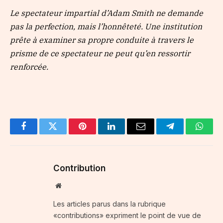
Le spectateur impartial d’Adam Smith ne demande
pas la perfection, mais l’honnêteté. Une institution
prête à examiner sa propre conduite à travers le
prisme de ce spectateur ne peut qu’en ressortir
renforcée.
Facebook
Twitter
Pinterest
LinkedIn
Email
Telegram
Whats
Contribution
Website
Les articles parus dans la rubrique
«contributions» expriment le point de vue de