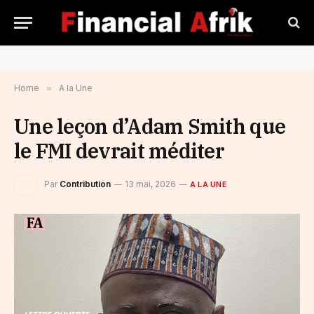
Home
»
A la Une
Une leçon d’Adam Smith que
le FMI devrait méditer
Par
Contribution
13 mai, 2026
A LA UNE