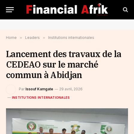
Home
»
Leaders
»
Institutions internationales
Lancement des travaux de la
CEDEAO sur le marché
commun à Abidjan
Par
Issouf Kamgate
29 avril, 2026
INSTITUTIONS INTERNATIONALES