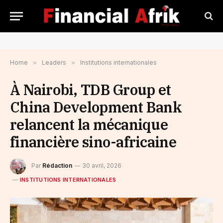
Home
»
Leaders
»
Institutions internationales
À Nairobi, TDB Group et
China Development Bank
relancent la mécanique
financière sino-africaine
Par
Rédaction
30 avril, 2026
INSTITUTIONS INTERNATIONALES