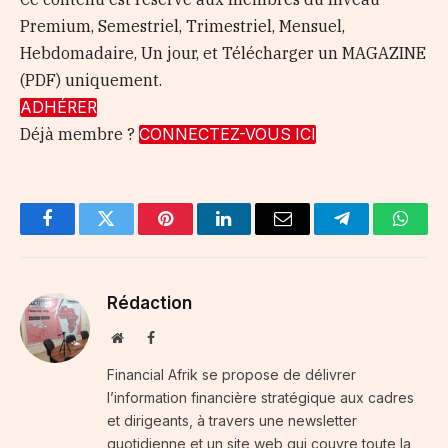
Premium, Semestriel, Trimestriel, Mensuel,
Hebdomadaire, Un jour, et Télécharger un MAGAZINE
(PDF) uniquement.
ADHÉRER
Déjà membre ?
CONNECTEZ-VOUS ICI
Facebook
Twitter
Pinterest
LinkedIn
Email
Telegram
Whats
Rédaction
Website
Facebook
Financial Afrik se propose de délivrer
l’information financière stratégique aux cadres
et dirigeants, à travers une newsletter
quotidienne et un site web qui couvre toute la