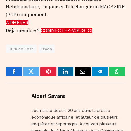
Hebdomadaire, Un jour, et Télécharger un MAGAZINE
(PDF) uniquement.
ADHÉRER
Déjà membre ?
CONNECTEZ-VOUS ICI
Burkina Faso
Umoa
Facebook
Twitter
Pinterest
LinkedIn
Email
Telegram
Whats
Albert Savana
Journaliste depuis 20 ans dans la presse
économique africaine et auteur de plusieurs
enquêtes et reportages. A couvert plusieurs
sommets de l’Union Africaine, de la Commission