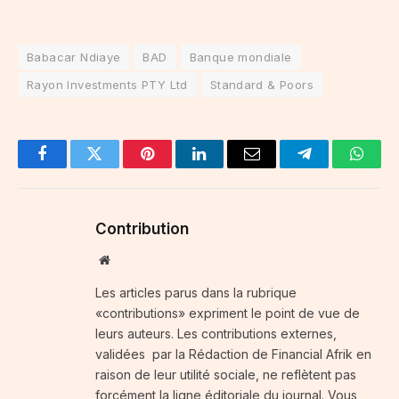
Babacar Ndiaye
BAD
Banque mondiale
Rayon Investments PTY Ltd
Standard & Poors
Facebook
Twitter
Pinterest
LinkedIn
Email
Telegram
Whats
Contribution
Website
Les articles parus dans la rubrique
«contributions» expriment le point de vue de
leurs auteurs. Les contributions externes,
validées par la Rédaction de Financial Afrik en
raison de leur utilité sociale, ne reflètent pas
forcément la ligne éditoriale du journal. Vous