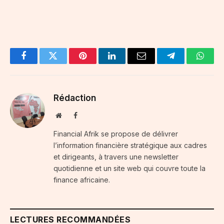
Facebook
Twitter
Pinterest
LinkedIn
Email
Telegram
Whats
Rédaction
Website
Facebook
Financial Afrik se propose de délivrer
l’information financière stratégique aux cadres
et dirigeants, à travers une newsletter
quotidienne et un site web qui couvre toute la
finance africaine.
LECTURES RECOMMANDÉES