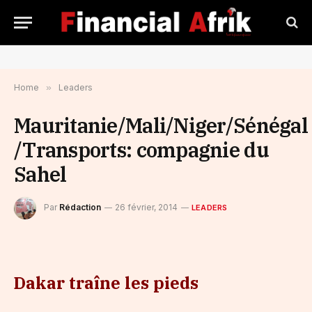
Home
»
Leaders
Mauritanie/Mali/Niger/Sénégal
/Transports: compagnie du
Sahel
Par
Rédaction
26 février, 2014
LEADERS
Dakar traîne les pieds