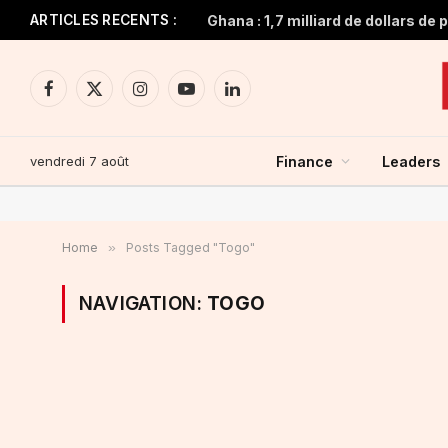
ARTICLES RECENTS :
Facebook
X
Instagram
YouTube
LinkedIn
(Twitter)
vendredi 7 août
Finance
Leaders
Home
»
Posts Tagged "Togo"
NAVIGATION:
TOGO