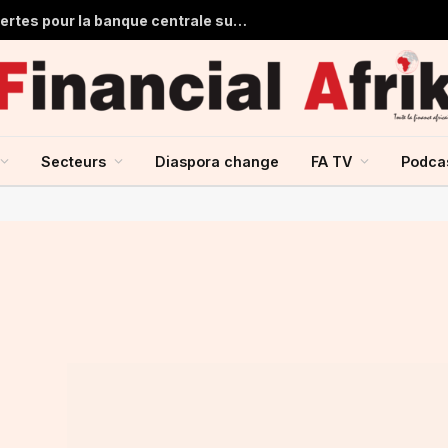
Ghana : 1,7 milliard de dollars de pertes pour la banque centrale sur ses achats d’or en 2025
Secteurs
Diaspora change
FA TV
Podca