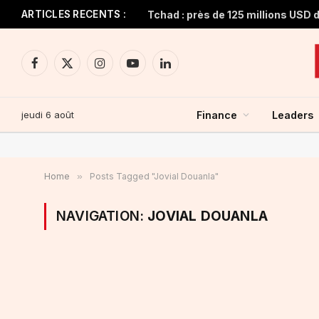
ARTICLES RECENTS :
Facebook
X
Instagram
YouTube
LinkedIn
(Twitter)
jeudi 6 août
Finance
Leaders
Home
»
Posts Tagged "Jovial Douanla"
NAVIGATION:
JOVIAL DOUANLA