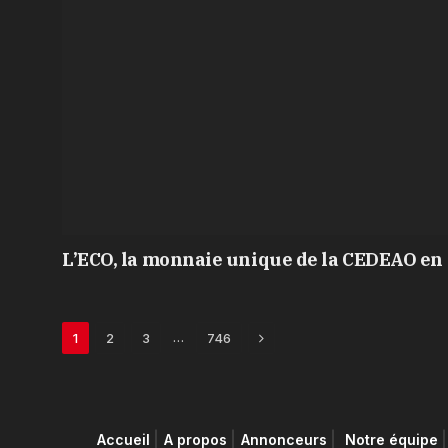
L’ECO, la monnaie unique de la CEDEAO en 
Next
…
1
2
3
746
Accueil
A propos
Annonceurs
Notre équipe