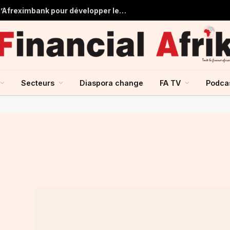
Tchad : près de 125 millions USD d’Afreximbank pour développer les infrastructures et le commerce
Secteurs
Diaspora change
FA TV
Podca