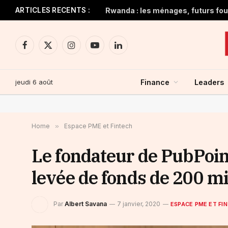
ARTICLES RECENTS :
Rwanda : les ménages, futurs four
Facebook
X
Instagram
YouTube
LinkedIn
(Twitter)
jeudi 6 août
Finance
Leaders
Home
»
Espace PME et Fintech
Le fondateur de PubPoi
levée de fonds de 200 mi
Par
Albert Savana
7 janvier, 2020
ESPACE PME ET FI