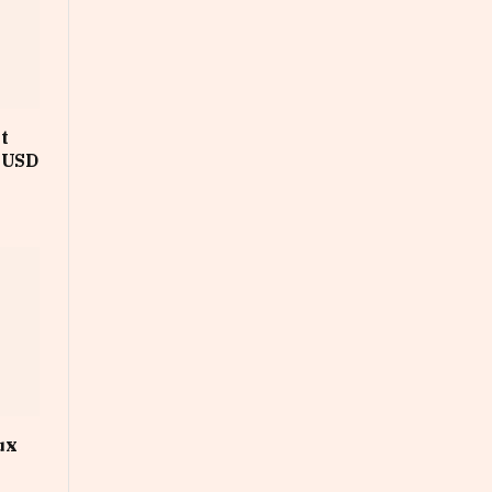
t
s USD
ux