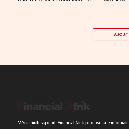
AJOUT
Média multi-support, Financial Afrik propose une informatio