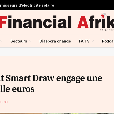
nisseurs d’électricité solaire
Secteurs
Diaspora change
FA TV
Podca
nt Smart Draw engage une
lle euros
NTECH