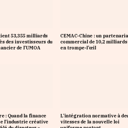
tient 53,355 milliards
CEMAC-Chine : un partenaria
s des investisseurs du
commercial de 10,2 milliard
nancier de l’UMOA
en trompe-l’œil
re : Quand la finance
L’intégration normative à de
e l’industrie créative
vitesses de la nouvelle loi
élé du directeur »
uniforme portant