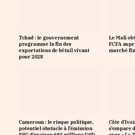
Tchad : le gouvernement
Le Mali ob
programme la fin des
FCFA auprè
exportations de bétail vivant
marché fi
pour 2028
Cameroun : le risque politique,
Côte d’Ivoi
potentiel obstacle à l’émission
s’empare d
ESG d’environ 692 millions USD
avec « La T