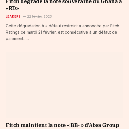
Fitch dégrade la note souveraine du Ghana à
«RD»
LEADERS
22 février, 2023
Cette dégradation à « défaut restreint » annoncée par Fitch
Ratings ce mardi 21 février, est consécutive à un défaut de
paiement…...
Fitch maintient la note « BB- » d’Absa Group