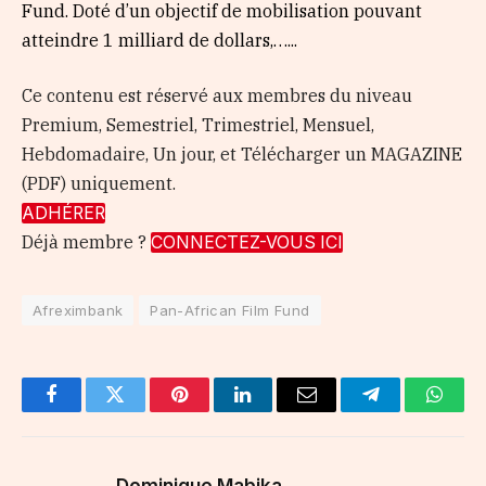
Fund. Doté d’un objectif de mobilisation pouvant
atteindre 1 milliard de dollars,…...
Ce contenu est réservé aux membres du niveau
Premium, Semestriel, Trimestriel, Mensuel,
Hebdomadaire, Un jour, et Télécharger un MAGAZINE
(PDF) uniquement.
ADHÉRER
Déjà membre ?
CONNECTEZ-VOUS ICI
Afreximbank
Pan-African Film Fund
Facebook
Twitter
Pinterest
LinkedIn
Email
Telegram
Whats